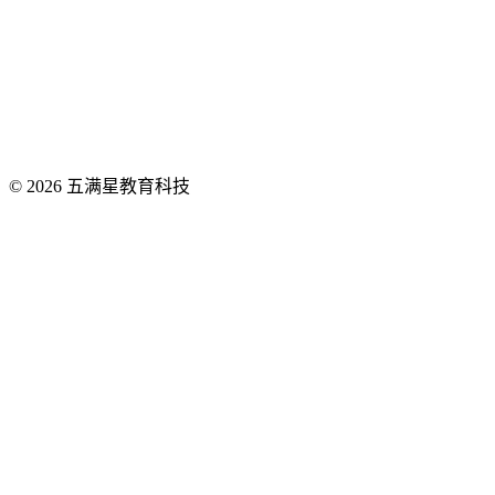
邮箱、用户名或手机号
密码
记住登录
忘记密码？
登录
手机号
立即注册
©
2026
五满星教育科技