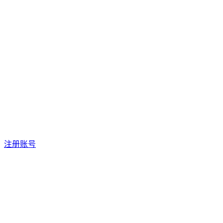
登录账号
邮箱
密码
五满星教育科技
FIVE STARS EDUCATION
注册账号